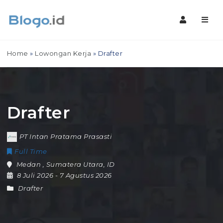
Navig
Home
»
Lowongan Kerja
»
Drafter
Drafter
PT Intan Pratama Prasasti
Full Time
Medan
,
Sumatera Utara
,
ID
8 Juli 2026
- 7 Agustus 2026
Drafter