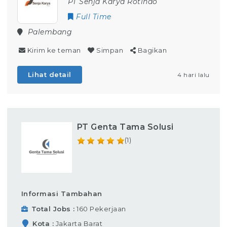
PT Senja Karya Rotindo
Full Time
Palembang
Kirim ke teman
Simpan
Bagikan
Lihat detail
4 hari lalu
PT Genta Tama Solusi
(1)
Informasi Tambahan
Total Jobs
160 Pekerjaan
Kota
Jakarta Barat