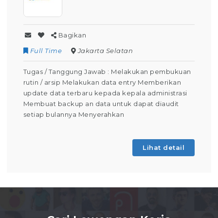
Bagikan
rta Selatan
Contract
Kuninga
awab : Melakukan pembukuan
Tugas / Tanggung Jawab
ukan data entry Memberikan
Operator Produksi Seti
 kepada kepala administrasi
keselamatan dalam bek
data untuk dapat diaudit
mengoperasikan mesin p
nyerahkan
Pembelajaran) Membuat l
absensi Berdomisili di
Lihat detail