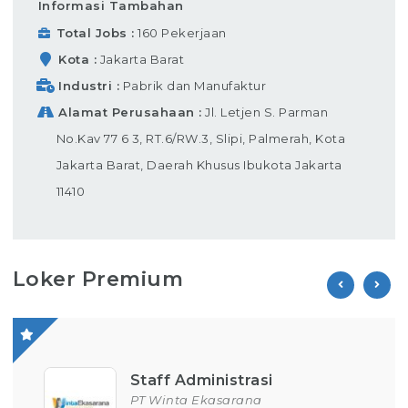
Informasi Tambahan
Total Jobs
160 Pekerjaan
Kota
Jakarta Barat
Industri
Pabrik dan Manufaktur
Alamat Perusahaan
Jl. Letjen S. Parman
No.Kav 77 6 3, RT.6/RW.3, Slipi, Palmerah, Kota
Jakarta Barat, Daerah Khusus Ibukota Jakarta
11410
Loker Premium
 Administrasi
Operato
nta Ekasarana
PT Parion