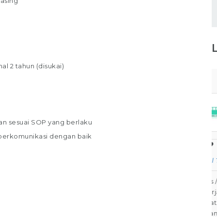
hasing
 2 tahun (disukai)
Staff Packaging
PT Gina Tama Laksana
n sesuai SOP yang berlaku
 berkomunikasi dengan baik
Bagikan
Full Time
Makassar
Tugas / Tanggung Jawab : Melakukan
pekerjaan di gudang / staff gudang /
operator gudang Melakukan Pekerjaan
Bagian Packer /Packing Melakukan packing