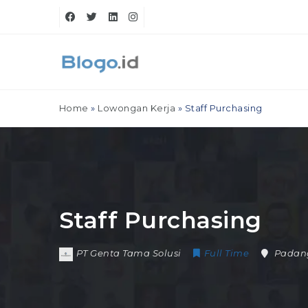
Home
»
Lowongan Kerja
»
Staff Purchasing
Staff Purchasing
PT Genta Tama Solusi
Full Time
Padan