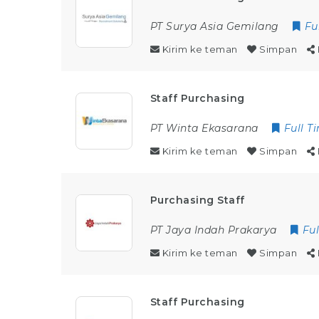
PT Surya Asia Gemilang
Fu
Kirim ke teman
Simpan
Staff Purchasing
PT Winta Ekasarana
Full T
Kirim ke teman
Simpan
Purchasing Staff
PT Jaya Indah Prakarya
Fu
Kirim ke teman
Simpan
Staff Purchasing