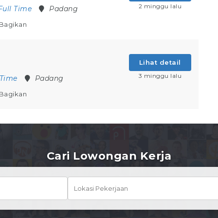
2 minggu lalu
Full Time
Padang
Bagikan
Lihat detail
3 minggu lalu
 Time
Padang
Bagikan
Cari Lowongan Kerja