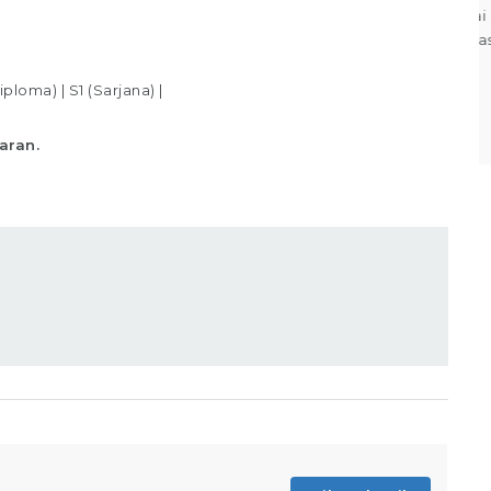
sesuai standar yang telah ditentukan,
Memastikan produk telah
iploma)
|
S1 (Sarjana)
|
Lihat detail
aran.