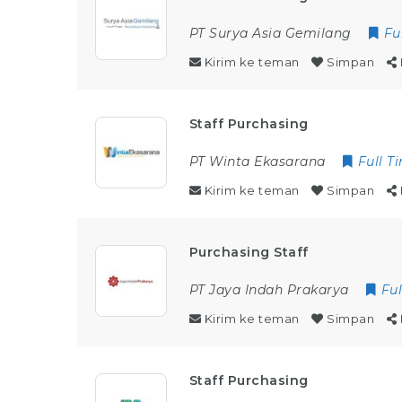
PT Surya Asia Gemilang
Fu
Kirim ke teman
Simpan
Staff Purchasing
PT Winta Ekasarana
Full T
Kirim ke teman
Simpan
Purchasing Staff
PT Jaya Indah Prakarya
Fu
Kirim ke teman
Simpan
Staff Purchasing