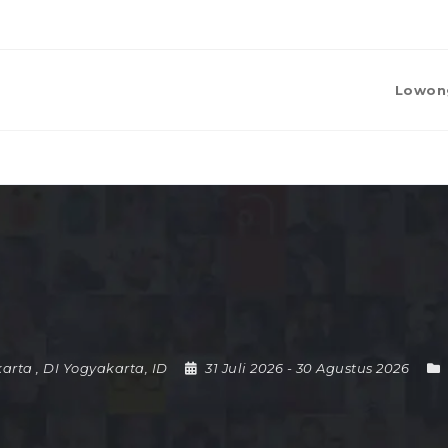
Lowon
arta
,
DI Yogyakarta
,
ID
31 Juli 2026
- 30 Agustus 2026