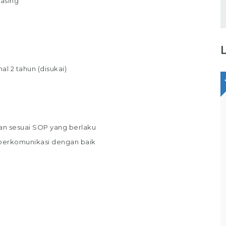
hasing
 2 tahun (disukai)
Staff Packaging
PT Gina Tama Laksana
n sesuai SOP yang berlaku
 berkomunikasi dengan baik
Bagikan
Bag
ull Time
Makassar
Full Time
gas / Tanggung Jawab : Melakukan
Tugas / Tang
erjaan di gudang / staff gudang /
pembukuan rut
erator gudang Melakukan Pekerjaan
entry Member
gian Packer /Packing Melakukan packing
kepada kepal