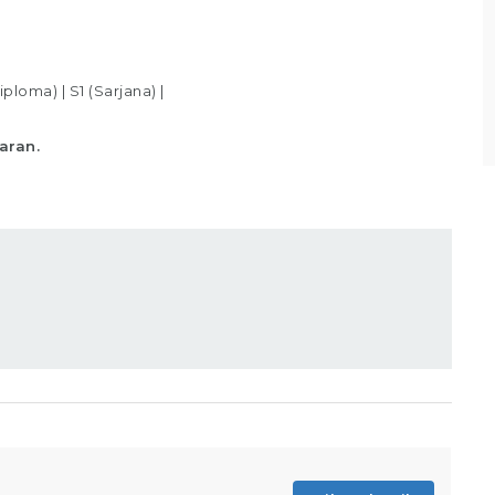
uai standar yang telah ditentukan,
backup an dat
mastikan produk telah
bulannya Men
iploma)
|
S1 (Sarjana)
|
Lihat detail
aran.