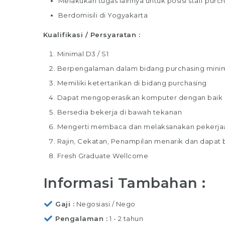
Melakukan tugas lainnya untuk posisi staff purc
Berdomisili di Yogyakarta
Kualifikasi / Persyaratan :
Minimal D3 / S1
Berpengalaman dalam bidang purchasing minimal
Memiliki ketertarikan di bidang purchasing
Dapat mengoperasikan komputer dengan baik
Bersedia bekerja di bawah tekanan
Mengerti membaca dan melaksanakan pekerjaa
Rajin, Cekatan, Penampilan menarik dan dapat
Fresh Graduate Wellcome
F
Informasi Tambahan :
Tu
pek
Gaji
Negosiasi / Nego
op
Pengalaman
1 - 2 tahun
Ba