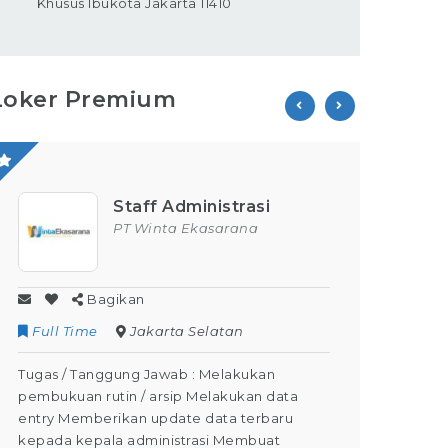
Khusus Ibukota Jakarta 11410
Loker Premium
Staff Administrasi
Operator
PT Winta Ekasarana
PT Parion 
ikan
Bagikan
Jakarta Selatan
Contract
Kuninga
gung Jawab : Melakukan
Tugas / Tanggung Jawab 
in / arsip Melakukan data
Kegiatan Operator Produ
ikan update data terbaru
Dapat Menjaga keselama
a administrasi Membuat
Dapat mengoperasikan m