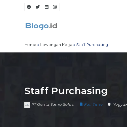
Home
»
Lowongan Kerja
»
Staff Purchasing
Staff Purchasing
PT Genta Tama Solusi
Full Time
Yogyak