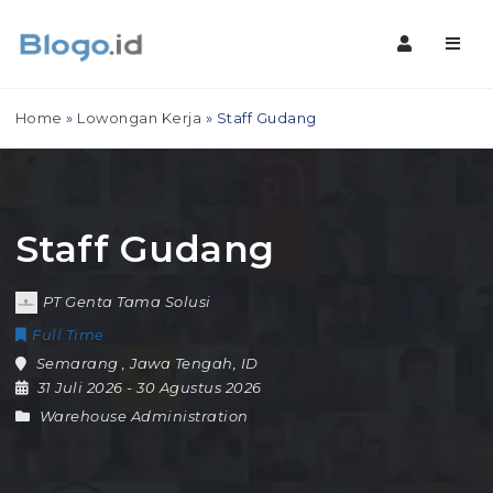
Navig
Home
»
Lowongan Kerja
»
Staff Gudang
Staff Gudang
PT Genta Tama Solusi
Full Time
Semarang
,
Jawa Tengah
,
ID
31 Juli 2026
- 30 Agustus 2026
Warehouse Administration