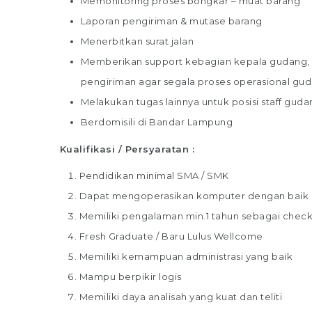
Memonitoring proses bongkar – muat barang
Laporan pengiriman & mutase barang
Menerbitkan surat jalan
Memberikan support kebagian kepala gudang, Pa
pengiriman agar segala proses operasional gud
Melakukan tugas lainnya untuk posisi staff guda
Berdomisili di Bandar Lampung
Kualifikasi / Persyaratan :
Pendidikan minimal SMA / SMK
Dapat mengoperasikan komputer dengan baik
Memiliki pengalaman min.1 tahun sebagai checker
Fresh Graduate / Baru Lulus Wellcome
Memiliki kemampuan administrasi yang baik
Mampu berpikir logis
Memiliki daya analisah yang kuat dan teliti