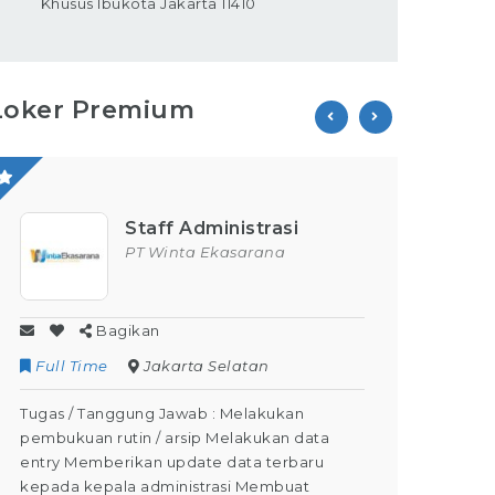
Khusus Ibukota Jakarta 11410
Loker Premium
Staff Administrasi
PT Winta Ekasarana
Bagikan
Full Time
Jakarta Selatan
Contr
Tugas / Tanggung Jawab : Melakukan
Tugas /
pembukuan rutin / arsip Melakukan data
Kegiata
entry Memberikan update data terbaru
Dapat M
kepada kepala administrasi Membuat
Dapat m