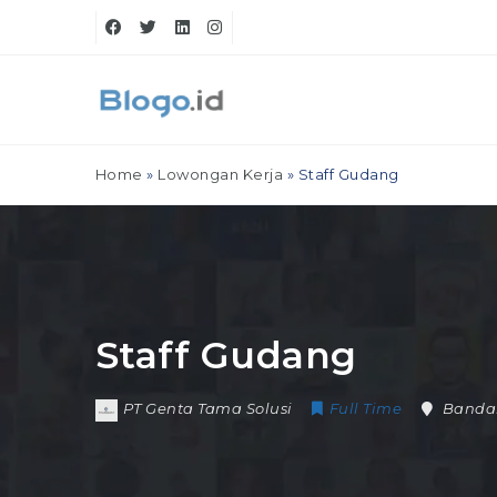
Home
»
Lowongan Kerja
»
Staff Gudang
Staff Gudang
PT Genta Tama Solusi
Full Time
Banda