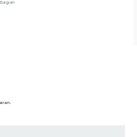
 bagian
sesuai standar yang telah ditentukan,
Memastikan produk telah
Lihat detail
aran.