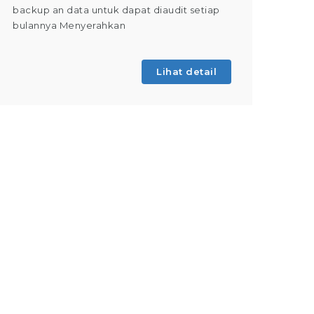
backup an data untuk dapat diaudit setiap
(Tahap 
bulannya Menyerahkan
kegiatan
Lihat detail