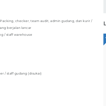
cking, checker, team audit, admin gudang, dan kurir /
ang berjalan lancar
ng / staff warehouse
Staff Packaging
PT Gina Tama Laksana
Bagikan
 / staff gudang (disukai)
Full Time
Makassar
Tugas / Tanggung Jawab : Melakukan
pekerjaan di gudang / staff gudang /
operator gudang Melakukan Pekerjaan
Bagian Packer /Packing Melakukan packing