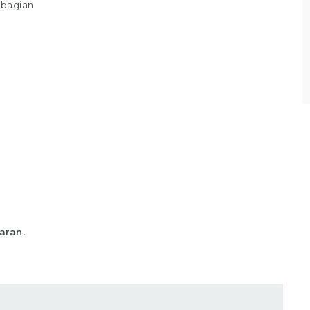
 bagian
sesuai standar yang telah ditentukan,
Memastikan produk telah
Lihat detail
aran.