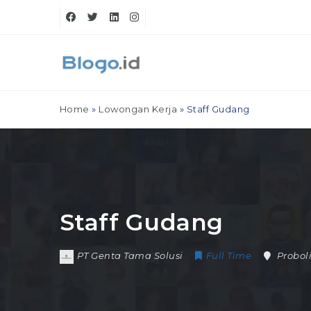
Home
»
Lowongan Kerja
»
Staff Gudang
Staff Gudang
PT Genta Tama Solusi
Full Time
Probol