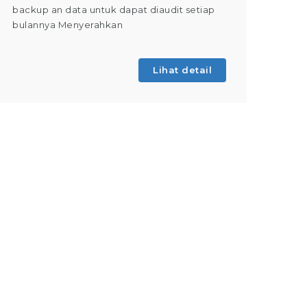
backup an data untuk dapat diaudit setiap
(Tahap 
bulannya Menyerahkan
kegiatan
Lihat detail