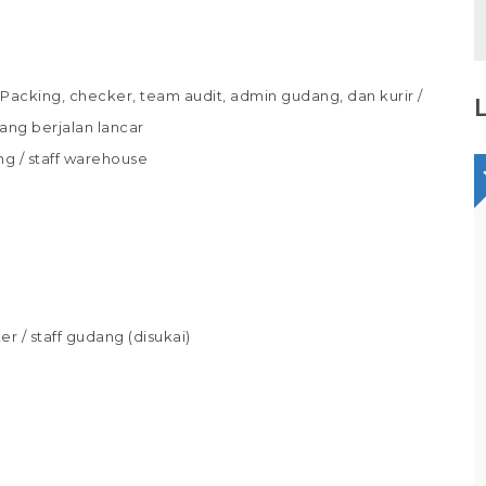
cking, checker, team audit, admin gudang, dan kurir /
ang berjalan lancar
ng / staff warehouse
Staff Packaging
PT Gina Tama Laksana
Bagikan
 / staff gudang (disukai)
Full Time
Makassar
Tugas / Tanggung Jawab : Melakukan
pekerjaan di gudang / staff gudang /
operator gudang Melakukan Pekerjaan
Bagian Packer /Packing Melakukan packing