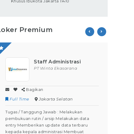
Khusus Ibukota Jakarta 11410
Loker Premium
Staff Administrasi
PT Winta Ekasarana
Bagikan
Full Time
Jakarta Selatan
Contr
Tugas / Tanggung Jawab : Melakukan
Tugas /
pembukuan rutin / arsip Melakukan data
Kegiata
entry Memberikan update data terbaru
Dapat M
kepada kepala administrasi Membuat
Dapat m