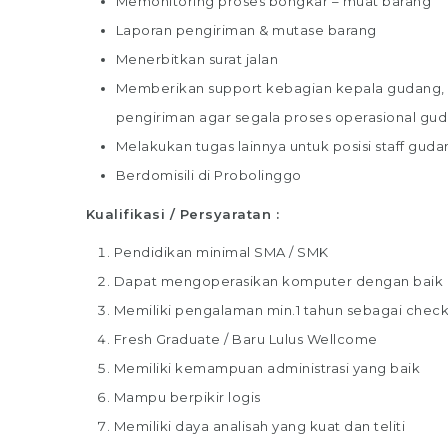
Memonitoring proses bongkar – muat barang
Laporan pengiriman & mutase barang
Menerbitkan surat jalan
Memberikan support kebagian kepala gudang, Pa
pengiriman agar segala proses operasional gud
Melakukan tugas lainnya untuk posisi staff guda
Berdomisili di Probolinggo
Kualifikasi / Persyaratan :
Pendidikan minimal SMA / SMK
Dapat mengoperasikan komputer dengan baik
Memiliki pengalaman min.1 tahun sebagai checker
Fresh Graduate / Baru Lulus Wellcome
Memiliki kemampuan administrasi yang baik
Mampu berpikir logis
Memiliki daya analisah yang kuat dan teliti