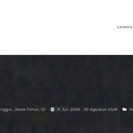
Lowon
inggo
,
Jawa Timur
,
ID
31 Juli 2026
- 30 Agustus 2026
W