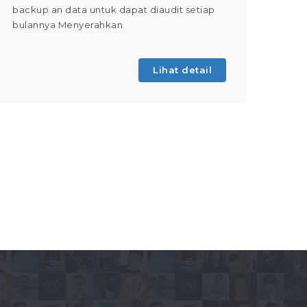
backup an data untuk dapat diaudit setiap
(Tahap 
bulannya Menyerahkan
kegiatan
Lihat detail