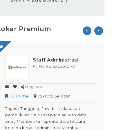
Khusus Ibukota Jakarta 11410
Loker Premium
Staff Administrasi
PT Winta Ekasarana
Bagikan
Full Time
Jakarta Selatan
Contr
Tugas / Tanggung Jawab : Melakukan
Tugas /
pembukuan rutin / arsip Melakukan data
Kegiata
entry Memberikan update data terbaru
Dapat M
kepada kepala administrasi Membuat
Dapat m