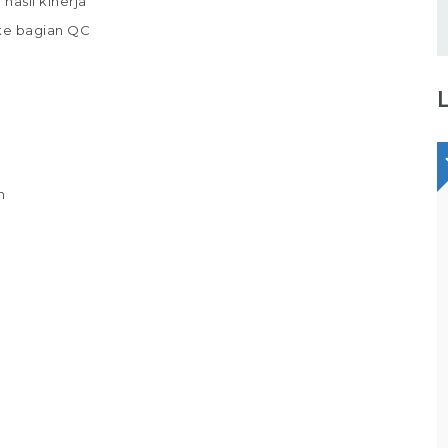
hasil kinerja
ke bagian QC
n
Staff Packaging
PT Gina Tama Laksana
Bagikan
Full Time
Makassar
Tugas / Tanggung Jawab : Melakukan
pekerjaan di gudang / staff gudang /
operator gudang Melakukan Pekerjaan
Bagian Packer /Packing Melakukan packing