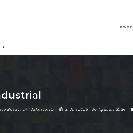
Lowon
ial
dustrial
rta Barat
,
DKI Jakarta
,
ID
31 Juli 2026
- 30 Agustus 2026