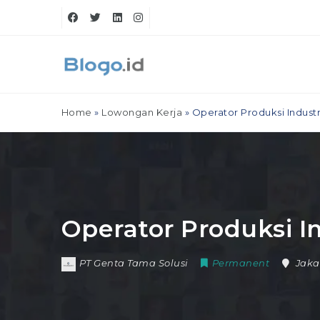
Home
»
Lowongan Kerja
»
Operator Produksi Industr
Operator Produksi In
PT Genta Tama Solusi
Permanent
Jaka