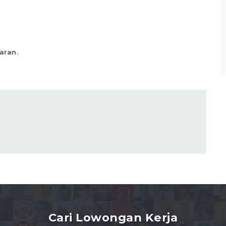
sesuai standar yang telah ditentukan,
Memastikan produk telah
Lihat detail
aran.
Cari Lowongan Kerja