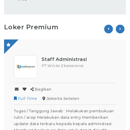
Loker Premium
Operator Produksi
PT Parion Indo Tama
Bagikan
Contract
Kuningan
embukuan
Tugas / Tanggung Jawab : Melakukan Kegiata
rikan
Operator Produksi Setiap Harinya Dapat Men
istrasi
keselamatan dalam bekerja Dapat