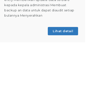
kepada kepala administrasi Membuat
Dapat m
backup an data untuk dapat diaudit setiap
(Tahap 
bulannya Menyerahkan
kegiatan
Lihat detail