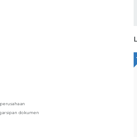
Staff Packaging
PT Gina Tama Laksana
Bagikan
p perusahaan
Full Time
Makassar
engarsipan dokumen
Tugas / Tanggung Jawab : Melakukan
pekerjaan di gudang / staff gudang /
operator gudang Melakukan Pekerjaan