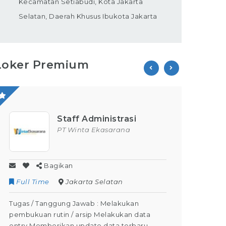
Kecamatan Setiabudi, Kota Jakarta
Selatan, Daerah Khusus Ibukota Jakarta
Loker Premium
Staff Administrasi
PT Winta Ekasarana
Bagikan
Full Time
Jakarta Selatan
Contr
Tugas / Tanggung Jawab : Melakukan
Tugas /
pembukuan rutin / arsip Melakukan data
Kegiata
entry Memberikan update data terbaru
Dapat M