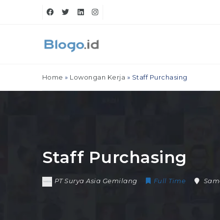
Home
»
Lowongan Kerja
»
Staff Purchasing
Staff Purchasing
PT Surya Asia Gemilang
Full Time
Sam