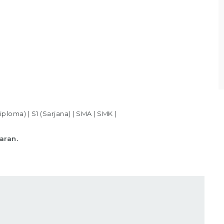
Bagian Packer /Packing Melakukan packing
sesuai standar yang telah ditentukan,
Memastikan produk telah
Lihat detail
iploma)
|
S1 (Sarjana)
|
SMA
|
SMK
|
aran.