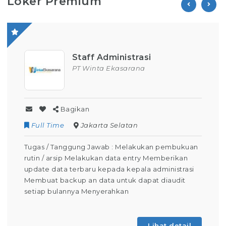
Loker Premium
ff Administrasi
Opera
Winta Ekasarana
PT Pari
n
Bagikan
akarta Selatan
Contract
Kunin
g Jawab : Melakukan pembukuan
Tugas / Tanggung Jaw
akukan data entry Memberikan
Operator Produksi Se
aru kepada kepala administrasi
keselamatan dalam b
n data untuk dapat diaudit
mengoperasikan mesi
Menyerahkan
Pembelajaran) Membua
absensi Berdomisili di
Lihat detail