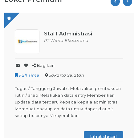
ff Administrasi
Opera
Winta Ekasarana
PT Pari
n
Bagikan
akarta Selatan
Contract
Kunin
g Jawab : Melakukan pembukuan
Tugas / Tanggung Jaw
akukan data entry Memberikan
Operator Produksi Se
aru kepada kepala administrasi
keselamatan dalam b
n data untuk dapat diaudit
mengoperasikan mesi
Menyerahkan
Pembelajaran) Membua
absensi Berdomisili di
Lihat detail