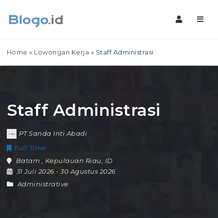
Navig
Home
»
Lowongan Kerja
»
Staff Administrasi
Staff Administrasi
PT Sanda Inti Abadi
Full Time
Batam
,
Kepulauan Riau
,
ID
31 Juli 2026
- 30 Agustus 2026
Administrative