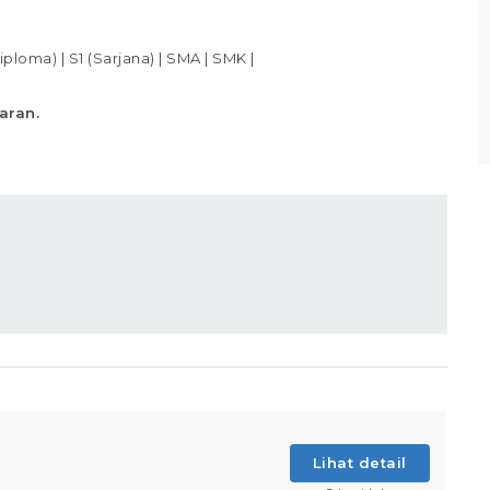
sesuai standar yang telah ditentukan,
Memastikan produk telah
iploma)
|
S1 (Sarjana)
|
SMA
|
SMK
|
Lihat detail
aran.
Lihat detail