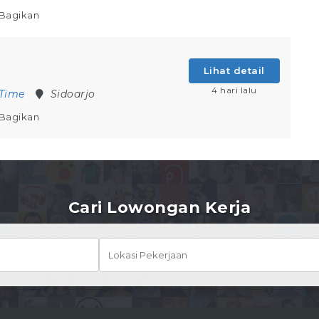
Bagikan
Lihat detail
4 hari lalu
 Time
Sidoarjo
Bagikan
Cari Lowongan Kerja