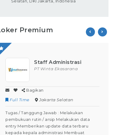
Selatan, DKI Jakarta, Indonesia
Loker Premium
Staff Administrasi
PT Winta Ekasarana
Bagikan
Full Time
Jakarta Selatan
Contr
Tugas / Tanggung Jawab : Melakukan
Tugas /
pembukuan rutin / arsip Melakukan data
Kegiata
entry Memberikan update data terbaru
Dapat M
kepada kepala administrasi Membuat
Dapat m