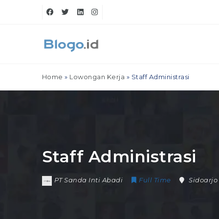
Home
»
Lowongan Kerja
»
Staff Administrasi
Staff Administrasi
PT Sanda Inti Abadi
Full Time
Sidoarjo