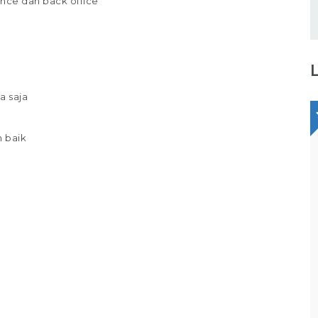
nce dan back office
a saja
 baik
Staff Packaging
PT Gina Tama Laksana
Bagikan
Full Time
Makassar
Tugas / Tanggung Jawab : Melakukan
pekerjaan di gudang / staff gudang /
operator gudang Melakukan Pekerjaan
Bagian Packer /Packing Melakukan packing