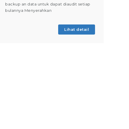
backup an data untuk dapat diaudit setiap
(Tahap 
bulannya Menyerahkan
kegiatan
Lihat detail