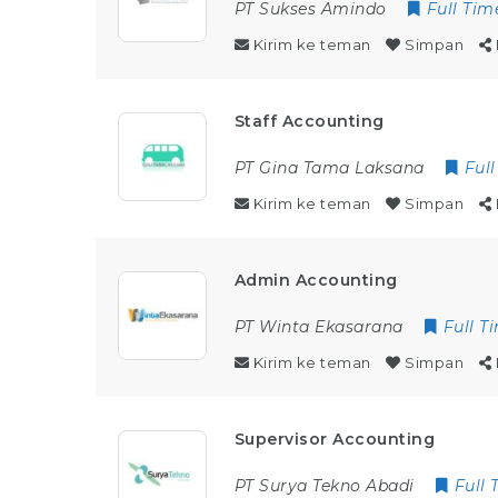
PT Sukses Amindo
Full Tim
Kirim ke teman
Simpan
Staff Accounting
PT Gina Tama Laksana
Ful
Kirim ke teman
Simpan
Admin Accounting
PT Winta Ekasarana
Full T
Kirim ke teman
Simpan
Supervisor Accounting
PT Surya Tekno Abadi
Full 