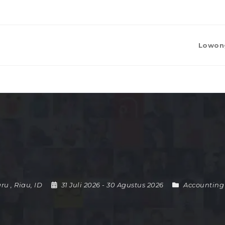
Lowon
aru
,
Riau
,
ID
31 Juli 2026
- 30 Agustus 2026
Accounting 