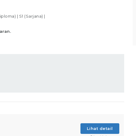
sesuai standar yang telah ditentukan,
Memastikan produk telah
iploma)
|
S1 (Sarjana)
|
Lihat detail
aran.
Lihat detail