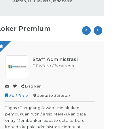
Selatan, DKI Jakarta, Indonesia
Loker Premium
Staff Administrasi
PT Winta Ekasarana
Bagikan
Full Time
Jakarta Selatan
Contr
Tugas / Tanggung Jawab : Melakukan
Tugas /
pembukuan rutin / arsip Melakukan data
Kegiata
entry Memberikan update data terbaru
Dapat M
kepada kepala administrasi Membuat
Dapat m