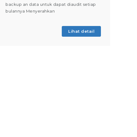
backup an data untuk dapat diaudit setiap
(Tahap 
bulannya Menyerahkan
kegiatan
Lihat detail