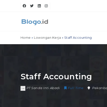
Home
»
Lowongan Kerja
»
Staff Accounting
Staff Accounting
PT Sanda Inti Abadi
Full Time
Pekanb