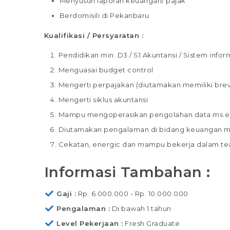
Menyusun laporan keuangan/ pajak
Berdomisili di Pekanbaru
Kualifikasi / Persyaratan :
Pendidikan min. D3 / S1 Akuntansi / Sistem info
Menguasai budget control
Mengerti perpajakan (diutamakan memiliki brev
Mengerti siklus akuntansi
Mampu mengoperasikan pengolahan data ms.e
Diutamakan pengalaman di bidang keuangan min
Cekatan, energic dan mampu bekerja dalam t
Informasi Tambahan :
Gaji
Rp. 6.000.000 - Rp. 10.000.000
Pengalaman
Di bawah 1 tahun
Level Pekerjaan
Fresh Graduate