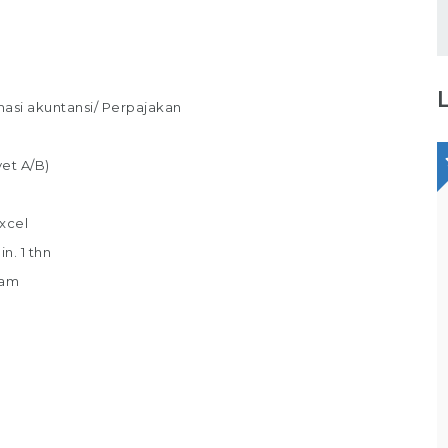
rmasi akuntansi/ Perpajakan
et A/B)
Staff Packaging
xcel
PT Gina Tama Laksana
. 1 thn
eam
Bagikan
Full Time
Makassar
Tugas / Tanggung Jawab : Melakukan
pekerjaan di gudang / staff gudang /
operator gudang Melakukan Pekerjaan
Bagian Packer /Packing Melakukan packing