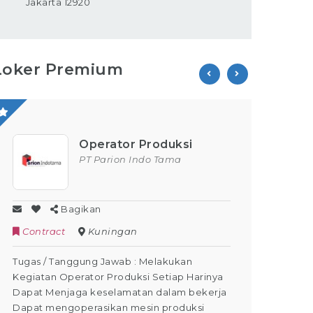
Jakarta 12920
Loker Premium
Operator Produksi
PT Parion Indo Tama
Bagikan
Contract
Kuningan
Full 
Tugas / Tanggung Jawab : Melakukan
Kualifika
Kegiatan Operator Produksi Setiap Harinya
pendidi
Dapat Menjaga keselamatan dalam bekerja
Pengala
Dapat mengoperasikan mesin produksi
6 bulan