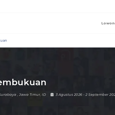
Lowon
kuan
 Pembukuan
Surabaya
,
Jawa Timur
,
ID
3 Agustus 2026
- 2 September 20