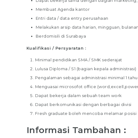
Dapat bekerja sama dengan bagian marketing, ba
Membuat Agenda kantor
Entri data / data entry perusahaan
Melakukan arsip data harian, mingguan, bulana
Berdomisili di Surabaya
Kualifikasi / Persyaratan :
Minimal pendidikan SMA / SMK sederajat
Staff Packaging
Lulusa Diploma / S1 (bagian kepala administrasi)
PT Gina Tama Laksana
Pengalaman sebagai administrasi minimal 1 tahun
Menguasai microsofot office (word,excell,power
Bagikan
Dapat bekerja dalam sebuah team work
Full Time
Makassar
Dapat berkomunikasi dengan berbagai divisi
Fresh graduate boleh mencoba melamar posisi i
Tugas / Tanggung Jawab : Melakukan
pekerjaan di gudang / staff gudang /
Informasi Tambahan :
operator gudang Melakukan Pekerjaan
Bagian Packer /Packing Melakukan pa