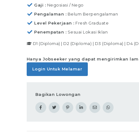
sesuai standar yang telah ditentukan,
Gaji
Negosiasi / Nego
Memastikan produk telah
Pengalaman
Belum Berpengalaman
Level Pekerjaan
Fresh Graduate
Lihat det
Penempatan
Sesuai Lokasi Iklan
D1 (Diploma)
|
D2 (Diploma)
|
D3 (Diploma)
|
D4 (D
Hanya Jobseeker yang dapat mengirimkan lam
Login Untuk Melamar
Bagikan Lowongan