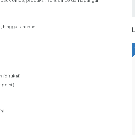
ck office, produksi, front office dan lapangan
n, hingga tahunan
Staff Administrasi
PT Winta Ekasarana
 (disukai)
 point)
Bagikan
Full Time
Jakarta Selatan
ni
Tugas / Tanggung Jawab : Melakukan
pembukuan rutin / arsip Melakukan data
entry Memberikan update data terbaru
cking
kepada kepala administrasi Membuat