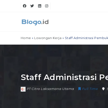
Home
»
Lowongan Kerja
»
Staff Administrasi Pembu
Staff Administrasi
PT Citra Laksamana Utama
Full Time