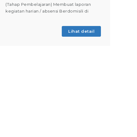
(Tahap Pembelajaran) Membuat laporan
terutama
kegiatan harian / absensi Berdomisili di
keteram
Lihat detail