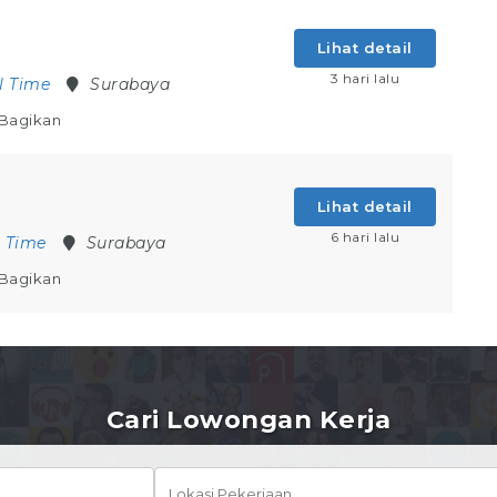
Lihat detail
3 hari lalu
l Time
Surabaya
Bagikan
Lihat detail
6 hari lalu
l Time
Surabaya
Bagikan
Cari Lowongan Kerja