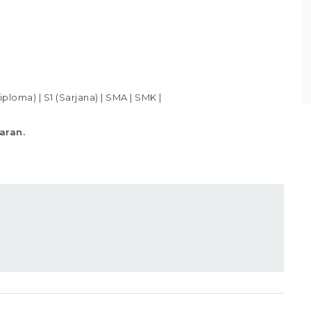
backup an data untuk dapat diaudit setiap
bulannya Menyerahkan
ail
Lihat detail
iploma)
|
S1 (Sarjana)
|
SMA
|
SMK
|
aran.