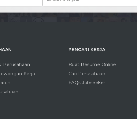
HAAN
PENCARI KERJA
si Perusahaan
Buat Resume Online
Lowongan Kerja
Cari Perusahaan
earch
FAQs Jobseeker
rusahaan
Copyright © 2016 - 2026 |
Blogo.ID