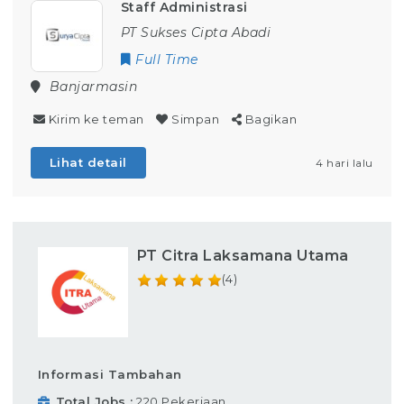
Staff Administrasi
PT Sukses Cipta Abadi
Full Time
Banjarmasin
Kirim ke teman
Simpan
Bagikan
Lihat detail
4 hari lalu
PT Citra Laksamana Utama
(4)
Informasi Tambahan
Total Jobs
220 Pekerjaan