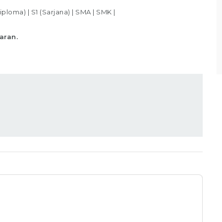
sesuai standar yang telah ditentukan,
iploma)
|
S1 (Sarjana)
|
SMA
|
SMK
|
Memastikan produk telah
aran.
Lihat detail