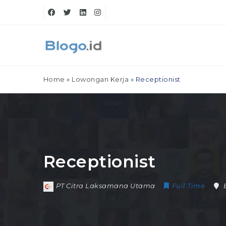
Home
»
Lowongan Kerja
»
Receptionist
Receptionist
PT Citra Laksamana Utama
Full Time