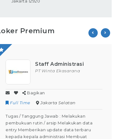
Jakarta 12920
Loker Premium
Staff Administrasi
PT Winta Ekasarana
Bagikan
Full Time
Jakarta Selatan
Contr
Tugas / Tanggung Jawab : Melakukan
Tugas /
pembukuan rutin / arsip Melakukan data
Kegiata
entry Memberikan update data terbaru
Dapat M
kepada kepala administrasi Membuat
Dapat m