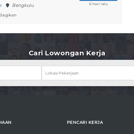
6 hari lalu
e
Bengkulu
Bagikan
Cari Lowongan Kerja
HAAN
PENCARI KERJA