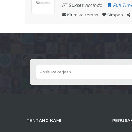
PT Sukses Amindo
Full Tim
Kirim ke teman
Simpan
TENTANG KAMI
PERUSA