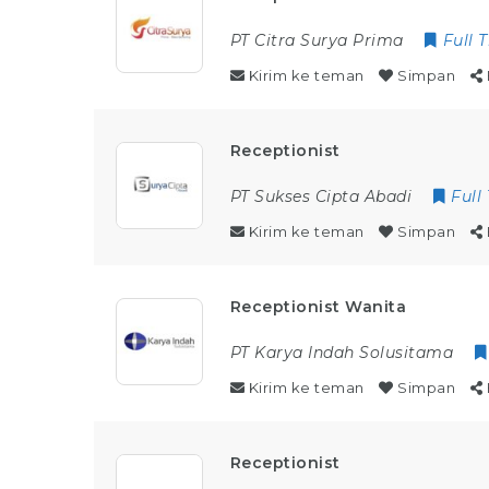
PT Citra Surya Prima
Full 
Kirim ke teman
Simpan
Receptionist
PT Sukses Cipta Abadi
Full
Kirim ke teman
Simpan
Receptionist Wanita
PT Karya Indah Solusitama
Kirim ke teman
Simpan
Receptionist