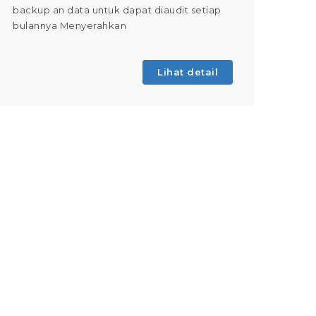
backup an data untuk dapat diaudit setiap
(Tahap 
bulannya Menyerahkan
kegiatan
Lihat detail