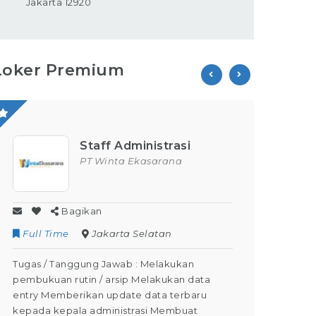
Jakarta 12920
Loker Premium
Staff Administrasi
PT Winta Ekasarana
Bagikan
Full Time
Jakarta Selatan
Contr
Tugas / Tanggung Jawab : Melakukan
Tugas /
pembukuan rutin / arsip Melakukan data
Kegiata
entry Memberikan update data terbaru
Dapat M
kepada kepala administrasi Membuat
Dapat m