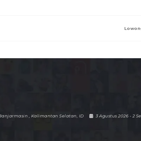
Lowon
Banjarmasin
,
Kalimantan Selatan
,
ID
3 Agustus 2026
- 2 