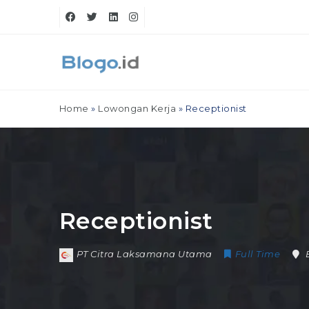
Home
»
Lowongan Kerja
»
Receptionist
Receptionist
PT Citra Laksamana Utama
Full Time