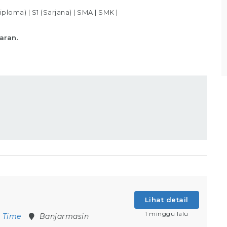
sesuai standar yang telah ditentukan,
iploma)
|
S1 (Sarjana)
|
SMA
|
SMK
|
Memastikan produk telah
aran.
Lihat detail
Lihat detail
1 minggu lalu
l Time
Banjarmasin