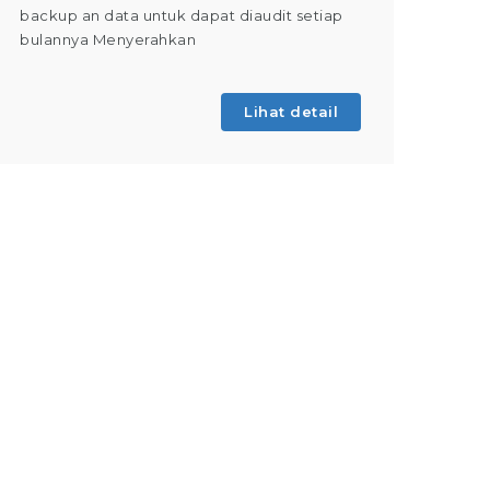
backup an data untuk dapat diaudit setiap
(Tahap 
bulannya Menyerahkan
kegiatan
Lihat detail