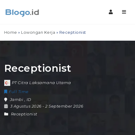
Navig
Home
»
Lowongan Kerja
»
Receptionist
Receptionist
PT Citra Laksamana Utama
Full Time
Jambi
,
ID
3 Agustus 2026
- 2 September 2026
Receptionist