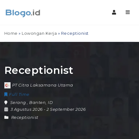
Navig
Home
»
Lowongan Kerja
»
Receptionist
Receptionist
PT Citra Laksamana Utama
Full Time
Serang
,
Banten
,
ID
3 Agustus 2026
- 2 September 2026
Receptionist