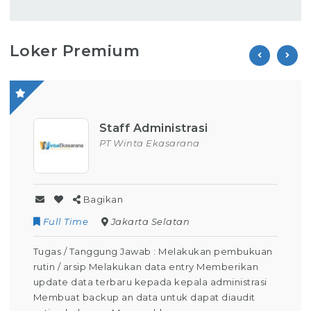
Loker Premium
Operator Produksi
PT Parion Indo Tama
Bagikan
Contract
Kuningan
kuan
Tugas / Tanggung Jawab : Melakukan Kegiatan
n
Operator Produksi Setiap Harinya Dapat Menjaga
asi
keselamatan dalam bekerja Dapat
t
mengoperasikan mesin produksi (Tahap