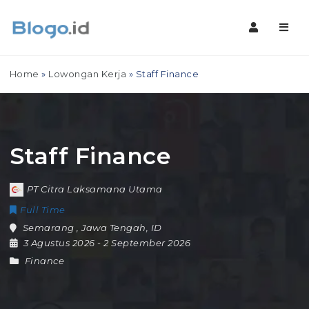
Navig
Home
»
Lowongan Kerja
»
Staff Finance
Staff Finance
PT Citra Laksamana Utama
Full Time
Semarang
,
Jawa Tengah
,
ID
3 Agustus 2026
- 2 September 2026
Finance