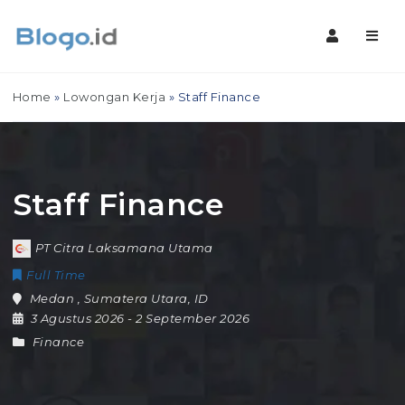
Navig
Home
»
Lowongan Kerja
»
Staff Finance
Staff Finance
PT Citra Laksamana Utama
Full Time
Medan
,
Sumatera Utara
,
ID
3 Agustus 2026
- 2 September 2026
Finance