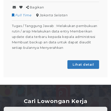
Bagikan
Contract
Kuningan
n pembukuan
Tugas / Tanggung Jawab : Melakukan Keg
emberikan
Operator Produksi Setiap Harinya Dapat
dministrasi
keselamatan dalam bekerja Dapat
 diaudit
mengoperasikan mesin produksi (Tahap
Pembelajaran) Membuat laporan kegiatan
absensi Berdomisili di
hat detail
Lihat
Cari Lowongan Kerja