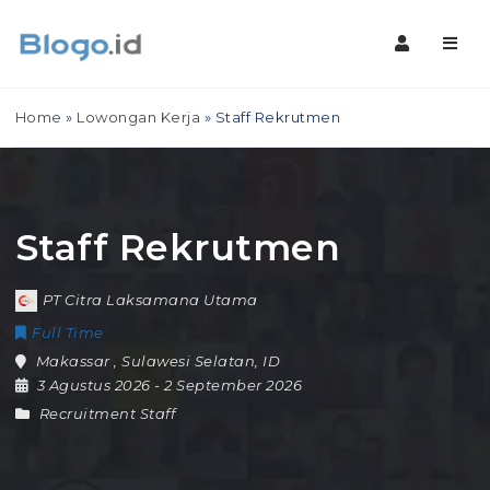
Navig
Home
»
Lowongan Kerja
»
Staff Rekrutmen
Staff Rekrutmen
PT Citra Laksamana Utama
Full Time
Makassar
,
Sulawesi Selatan
,
ID
3 Agustus 2026
- 2 September 2026
Recruitment Staff