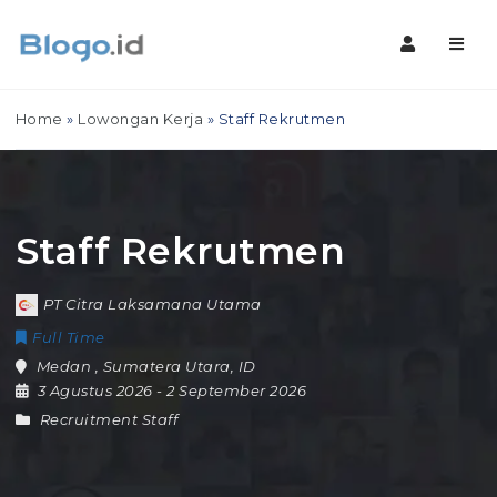
Navig
Home
»
Lowongan Kerja
»
Staff Rekrutmen
Staff Rekrutmen
PT Citra Laksamana Utama
Full Time
Medan
,
Sumatera Utara
,
ID
3 Agustus 2026
- 2 September 2026
Recruitment Staff