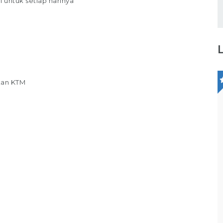
 untuk setiap harinya
kan KTM
Staff Administrasi
PT Winta Ekasarana
Bagikan
Full Time
Jakarta Selatan
Tugas / Tanggung Jawab : Melakukan
pembukuan rutin / arsip Melakukan data
n
entry Memberikan update data terbaru
cking
kepada kepala administrasi Membuat