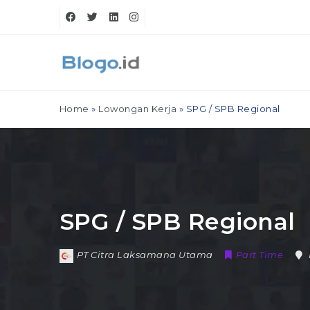
Home
»
Lowongan Kerja
»
SPG / SPB Regional
SPG / SPB Regional
PT Citra Laksamana Utama
Part Time