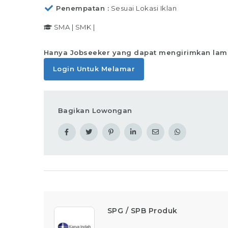
sesuai standar yang telah ditentukan,
Penempatan
Sesuai Lokasi Iklan
Memastikan produk telah
SMA
|
SMK
|
Lihat det
Hanya Jobseeker yang dapat mengirimkan lam
Login Untuk Melamar
Bagikan Lowongan
SPG / SPB Produk