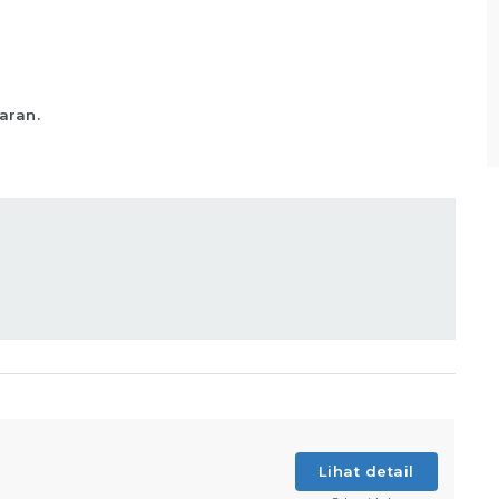
backup an data untuk dapat diaudit setiap
bulannya Menyerahkan
ail
Lihat detail
aran.
Lihat detail