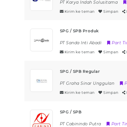
PT Karya Indah Solusitama
Kirim ke teman
Simpan
SPG / SPB Produk
PT Sanda Inti Abadi
Part T
Kirim ke teman
Simpan
SPG / SPB Regular
PT Graha Sinar Unggulan
P
Kirim ke teman
Simpan
SPG / SPB
PT Cabinindo Putra
Part T