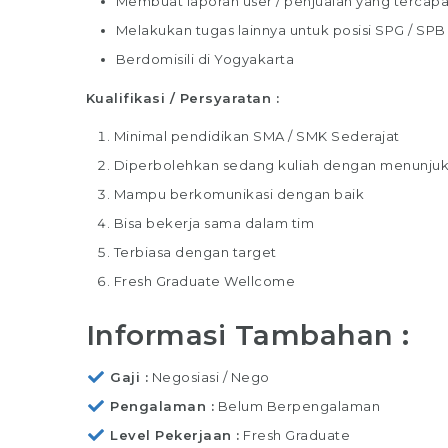
Membuat laporan user / penjualan yang tercapai
Melakukan tugas lainnya untuk posisi SPG / SPB
Berdomisili di Yogyakarta
Kualifikasi / Persyaratan :
Minimal pendidikan SMA / SMK Sederajat
Diperbolehkan sedang kuliah dengan menunju
Mampu berkomunikasi dengan baik
Staff Packaging
Bisa bekerja sama dalam tim
PT Gina Tama Laksana
Terbiasa dengan target
Fresh Graduate Wellcome
Bagikan
Informasi Tambahan :
Full Time
Makassar
Tugas / Tanggung Jawab : Melakukan
Gaji
Negosiasi / Nego
pekerjaan di gudang / staff gudang /
Pengalaman
Belum Berpengalaman
operator gudang Melakukan Pekerjaa
Level Pekerjaan
Fresh Graduate
Bagian Packer /Packing Melakukan pa