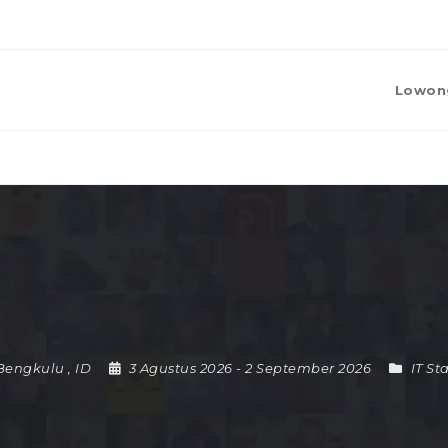
Lowon
Bengkulu
,
ID
3 Agustus 2026
- 2 September 2026
IT Sta