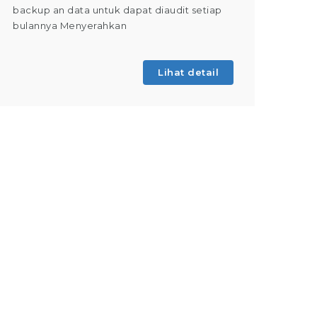
backup an data untuk dapat diaudit setiap
(Tahap 
bulannya Menyerahkan
kegiatan
Lihat detail