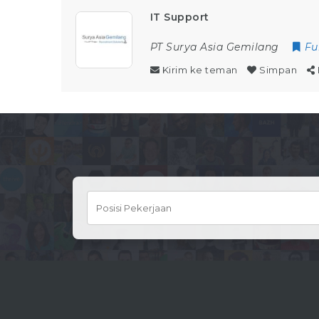
IT Support
PT Surya Asia Gemilang
Fu
Kirim ke teman
Simpan