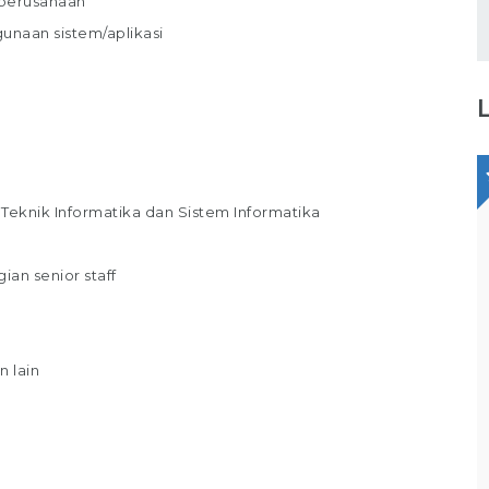
 perusahaan
naan sistem/aplikasi
Teknik Informatika dan Sistem Informatika
Staff Packaging
PT Gina Tama Laksana
ian senior staff
Bagikan
Full Time
Makassar
 lain
Tugas / Tanggung Jawab : Melakukan
pekerjaan di gudang / staff gudang /
operator gudang Melakukan Pekerjaan
Bagian Packer /Packing Melakukan packing