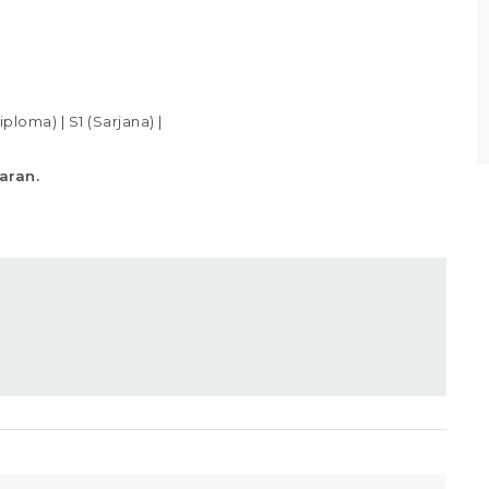
sesuai standar yang telah ditentukan,
Memastikan produk telah
Lihat detail
iploma)
|
S1 (Sarjana)
|
aran.