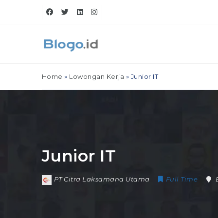
Home
»
Lowongan Kerja
»
Junior IT
Junior IT
PT Citra Laksamana Utama
Full Time