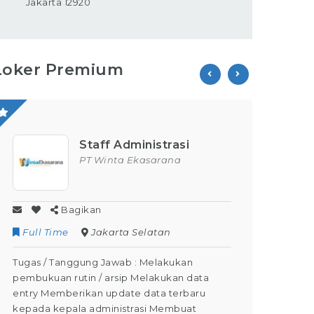
Jakarta 12920
Loker Premium
Staff Administrasi
PT Winta Ekasarana
Bagikan
Full Time
Jakarta Selatan
Contr
Tugas / Tanggung Jawab : Melakukan
Tugas /
pembukuan rutin / arsip Melakukan data
Kegiata
entry Memberikan update data terbaru
Dapat M
kepada kepala administrasi Membuat
Dapat m