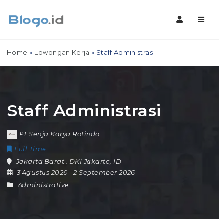
Navig
Home
»
Lowongan Kerja
»
Staff Administrasi
Staff Administrasi
PT Senja Karya Rotindo
Full Time
Jakarta Barat
,
DKI Jakarta
,
ID
3 Agustus 2026
- 2 September 2026
Administrative