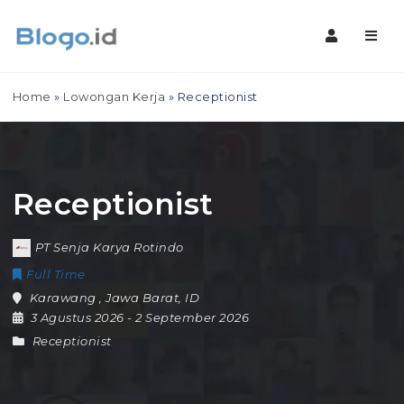
Navig
Home
»
Lowongan Kerja
»
Receptionist
Receptionist
PT Senja Karya Rotindo
Full Time
Karawang
,
Jawa Barat
,
ID
3 Agustus 2026
- 2 September 2026
Receptionist