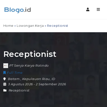
Navig
Home
»
Lowongan Kerja
»
Receptionist
Receptionist
PT Senja Karya Rotindo
Full Time
Batam
,
Kepulauan Riau
,
ID
3 Agustus 2026
- 2 September 2026
Receptionist