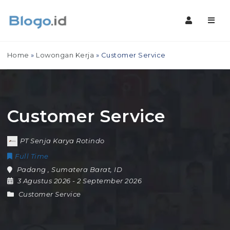
Navig
Home
»
Lowongan Kerja
»
Customer Service
Customer Service
PT Senja Karya Rotindo
Full Time
Padang
,
Sumatera Barat
,
ID
3 Agustus 2026
- 2 September 2026
Customer Service