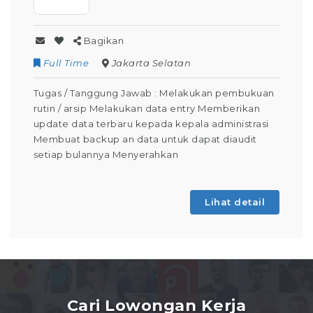
Bagikan
Contract
Kuningan
n pembukuan
Tugas / Tanggung Jawab : Melakukan Keg
emberikan
Operator Produksi Setiap Harinya Dapat
dministrasi
keselamatan dalam bekerja Dapat
 diaudit
mengoperasikan mesin produksi (Tahap
Pembelajaran) Membuat laporan kegiatan
absensi Berdomisili di
hat detail
Lihat
Cari Lowongan Kerja