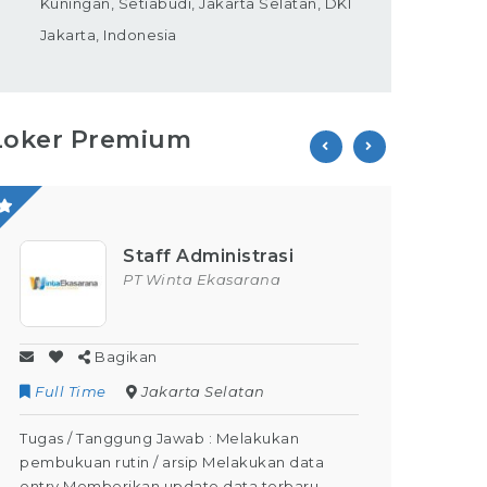
Kuningan, Setiabudi, Jakarta Selatan, DKI
Jakarta, Indonesia
Loker Premium
Staff Administrasi
PT Winta Ekasarana
Bagikan
Full Time
Jakarta Selatan
Contr
Tugas / Tanggung Jawab : Melakukan
Tugas /
pembukuan rutin / arsip Melakukan data
Kegiata
entry Memberikan update data terbaru
Dapat M