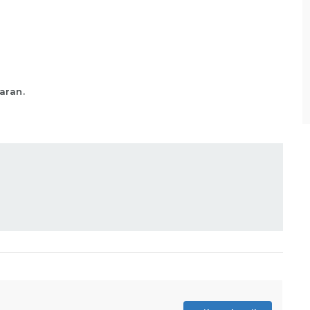
Bagian Packer /Packing Melakukan packing
sesuai standar yang telah ditentukan,
Memastikan produk telah
Lihat detail
aran.