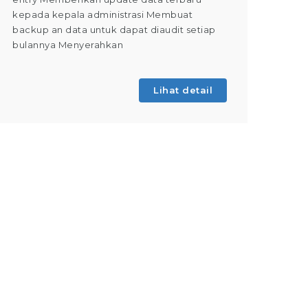
kepada kepala administrasi Membuat
Dapat m
backup an data untuk dapat diaudit setiap
(Tahap 
bulannya Menyerahkan
kegiatan
Lihat detail