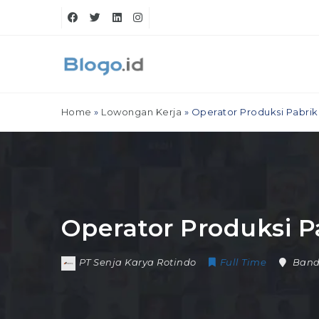
Home
»
Lowongan Kerja
»
Operator Produksi Pabrik
Operator Produksi P
PT Senja Karya Rotindo
Full Time
Ban