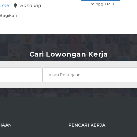
2 minggu lalu
Time
Bandung
Bagikan
Cari Lowongan Kerja
HAAN
PENCARI KERJA