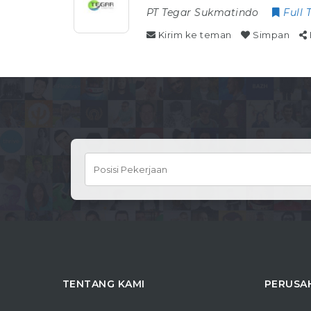
PT Tegar Sukmatindo
Full 
Kirim ke teman
Simpan
TENTANG KAMI
PERUSA