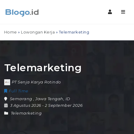
Navig
Home
»
Lowongan Kerja
»
Telemarketing
Telemarketing
PT Senja Karya Rotindo
Full Time
Semarang
,
Jawa Tengah
,
ID
3 Agustus 2026
- 2 September 2026
Telemarketing