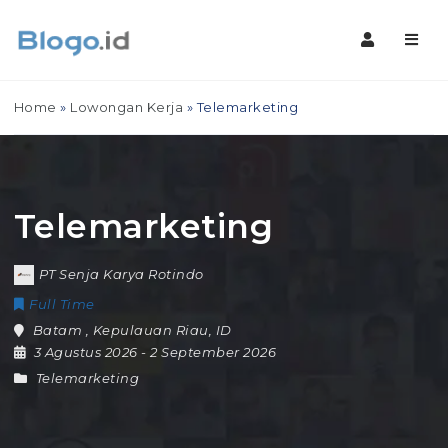
Navig
Home
»
Lowongan Kerja
»
Telemarketing
Telemarketing
PT Senja Karya Rotindo
Full Time
Batam
,
Kepulauan Riau
,
ID
3 Agustus 2026
- 2 September 2026
Telemarketing