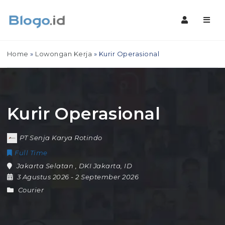
Navig
Home
»
Lowongan Kerja
»
Kurir Operasional
Kurir Operasional
PT Senja Karya Rotindo
Full Time
Jakarta Selatan
,
DKI Jakarta
,
ID
3 Agustus 2026
- 2 September 2026
Courier