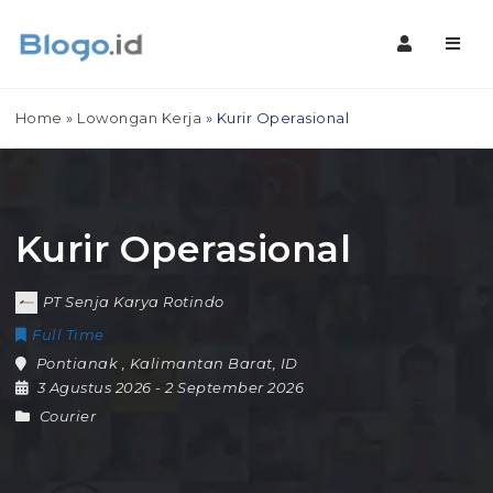
Navig
Home
»
Lowongan Kerja
»
Kurir Operasional
Kurir Operasional
PT Senja Karya Rotindo
Full Time
Pontianak
,
Kalimantan Barat
,
ID
3 Agustus 2026
- 2 September 2026
Courier