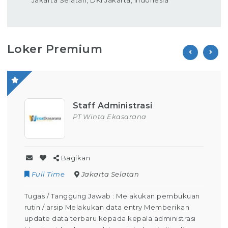
Loker Premium
Operator Produksi
PT Parion Indo Tama
Bagikan
Contract
Kuningan
 pembukuan
Tugas / Tanggung Jawab : Melakukan Kegi
mberikan
Operator Produksi Setiap Harinya Dapat 
ministrasi
keselamatan dalam bekerja Dapat