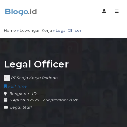
Navig
Home
»
Lowongan Kerja
»
Legal Officer
Legal Officer
PT Senja Karya Rotindo
Full Time
Bengkulu
,
ID
3 Agustus 2026
- 2 September 2026
Legal Staff