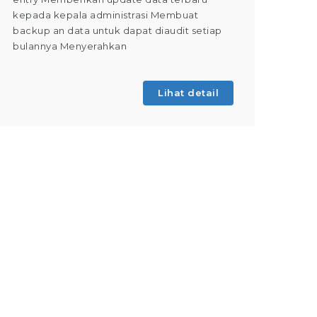
kepada kepala administrasi Membuat
Dapat m
backup an data untuk dapat diaudit setiap
(Tahap 
bulannya Menyerahkan
kegiatan
Lihat detail