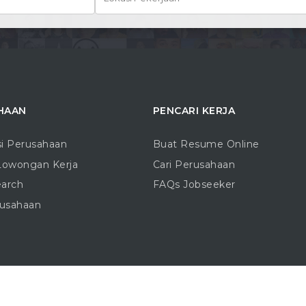
HAAN
PENCARI KERJA
si Perusahaan
Buat Resume Online
Lowongan Kerja
Cari Perusahaan
earch
FAQs Jobseeker
rusahaan
Copyright © 2016 - 2026 |
Blogo.ID