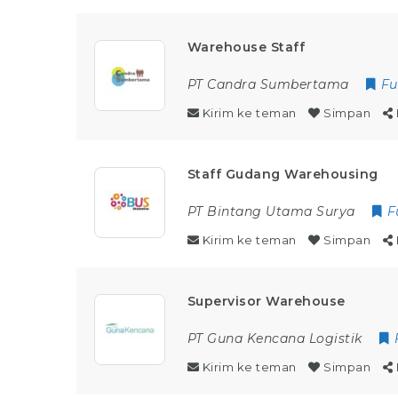
Warehouse Staff
PT Candra Sumbertama
Fu
Kirim ke teman
Simpan
Staff Gudang Warehousing
PT Bintang Utama Surya
F
Kirim ke teman
Simpan
Supervisor Warehouse
PT Guna Kencana Logistik
Kirim ke teman
Simpan