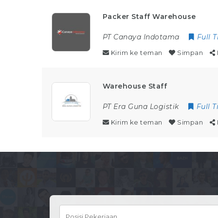
Packer Staff Warehouse
PT Canaya Indotama
Full 
Kirim ke teman
Simpan
Warehouse Staff
PT Era Guna Logistik
Full 
Kirim ke teman
Simpan