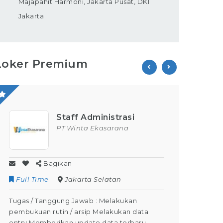
Majapahit Harmoni, Jakarta Pusat, DKI
Jakarta
Loker Premium
Staff Administrasi
PT Winta Ekasarana
Bagikan
Full Time
Jakarta Selatan
Contr
Tugas / Tanggung Jawab : Melakukan
Tugas /
pembukuan rutin / arsip Melakukan data
Kegiata
entry Memberikan update data terbaru
Dapat M