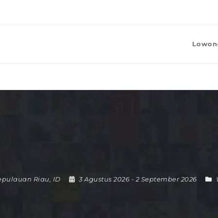
Lowon
epulauan Riau
,
ID
3 Agustus 2026
- 2 September 2026