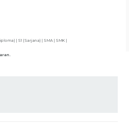
Bagian Packer /Packing Melakukan packing
sesuai standar yang telah ditentukan,
Memastikan produk telah
Lihat detail
iploma)
|
S1 (Sarjana)
|
SMA
|
SMK
|
aran.