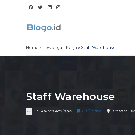
Home
»
Lowongan Kerja
»
Staff Warehouse
Staff Warehouse
PT Sukses Amindo
Full Time
Batam
,
K