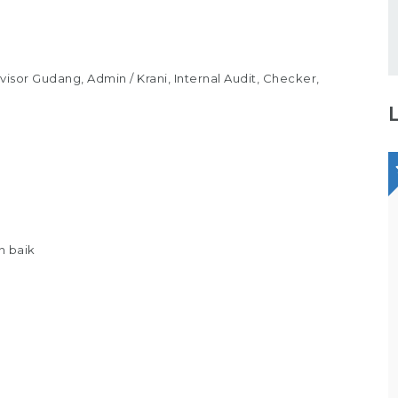
visor Gudang, Admin / Krani, Internal Audit, Checker,
Staff Packaging
PT Gina Tama Laksana
 baik
Bagikan
Full Time
Makassar
Tugas / Tanggung Jawab : Melakukan
pekerjaan di gudang / staff gudang /
operator gudang Melakukan Pekerjaan