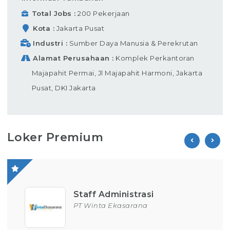
Total Jobs
200 Pekerjaan
Kota
Jakarta Pusat
Industri
Sumber Daya Manusia & Perekrutan
Alamat Perusahaan
Komplek Perkantoran
Majapahit Permai, Jl Majapahit Harmoni, Jakarta
Pusat, DKI Jakarta
Loker Premium
si
Operator Produksi
a
PT Parion Indo Tama