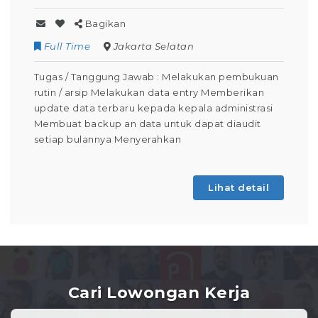
Bagikan
Contract
Kuningan
ukan pembukuan
Tugas / Tanggung Jawab : Melakukan 
ry Memberikan
Operator Produksi Setiap Harinya Da
a administrasi
keselamatan dalam bekerja Dapat
pat diaudit
mengoperasikan mesin produksi (Tah
Pembelajaran) Membuat laporan kegia
absensi Berdomisili di
Lihat detail
Li
Cari Lowongan Kerja