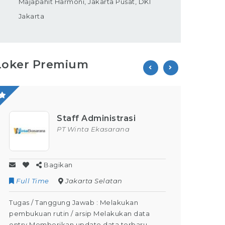
Majapahit Harmoni, Jakarta Pusat, DKI
Jakarta
Loker Premium
Staff Administrasi
PT Winta Ekasarana
Bagikan
Full Time
Jakarta Selatan
Contr
Tugas / Tanggung Jawab : Melakukan
Tugas /
pembukuan rutin / arsip Melakukan data
Kegiata
entry Memberikan update data terbaru
Dapat M