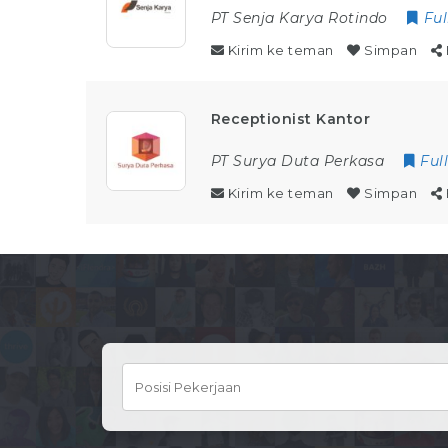
PT Senja Karya Rotindo
Ful
Kirim ke teman
Simpan
Receptionist Kantor
PT Surya Duta Perkasa
Ful
Kirim ke teman
Simpan