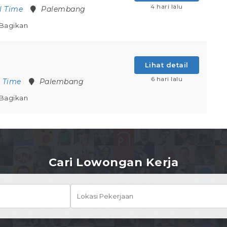
4 hari lalu
l Time
Palembang
Bagikan
Lihat detail
6 hari lalu
l Time
Palembang
Bagikan
Cari Lowongan Kerja