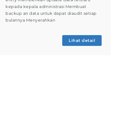
kepada kepala administrasi Membuat
Dapat m
backup an data untuk dapat diaudit setiap
(Tahap 
bulannya Menyerahkan
kegiatan
Lihat detail