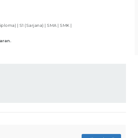
Bagian Packer /Packing Melakukan packing
sesuai standar yang telah ditentukan,
Memastikan produk telah
iploma)
|
S1 (Sarjana)
|
SMA
|
SMK
|
Lihat detail
aran.