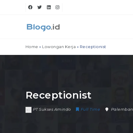
Home
»
Lowongan Kerja
»
Receptionist
Receptionist
PT Sukses Amindo
Full Time
Palemba