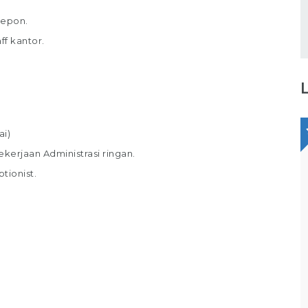
lepon.
f kantor.
ai)
rjaan Administrasi ringan.
Staff Packaging
tionist.
PT Gina Tama Laksana
Bagikan
Full Time
Makassar
Tugas / Tanggung Jawab : Melakukan
pekerjaan di gudang / staff gudang /
operator gudang Melakukan Pekerjaan