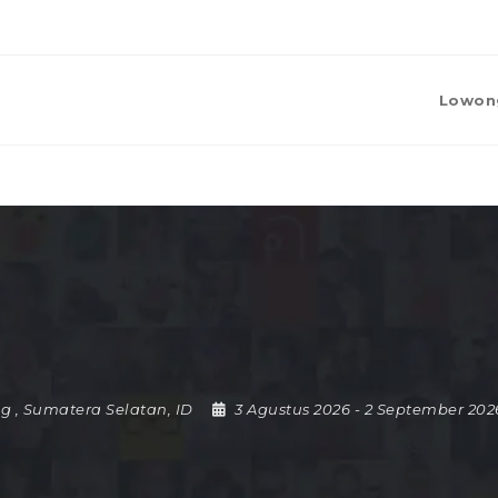
Lowon
ng
,
Sumatera Selatan
,
ID
3 Agustus 2026
- 2 September 20