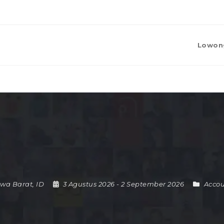
Lowon
awa Barat
,
ID
3 Agustus 2026
- 2 September 2026
Accou