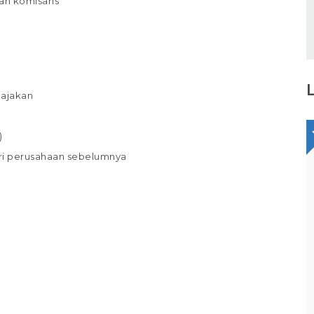
an komisaris
pajakan
)
dari perusahaan sebelumnya
Staff Packaging
PT Gina Tama Laksana
Bagikan
Full Time
Makassar
Tugas / Tanggung Jawab : Melakukan
pekerjaan di gudang / staff gudang /
operator gudang Melakukan Pekerjaan