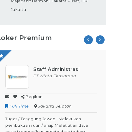
Majapahit Harmoni, Jakarta Pusat, DKI
Jakarta
Loker Premium
Staff Administrasi
PT Winta Ekasarana
Bagikan
Full Time
Jakarta Selatan
Contr
Tugas / Tanggung Jawab : Melakukan
Tugas /
pembukuan rutin / arsip Melakukan data
Kegiata
entry Memberikan update data terbaru
Dapat M