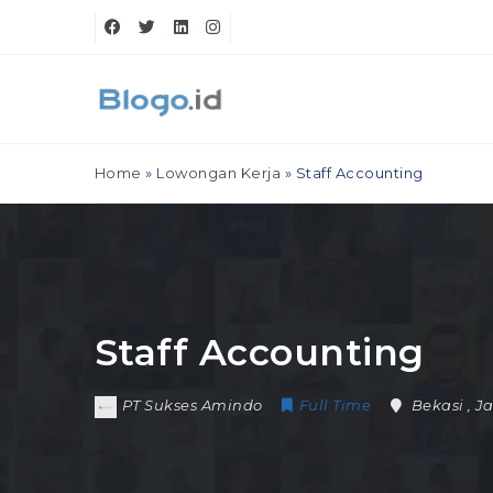
Home
»
Lowongan Kerja
»
Staff Accounting
Staff Accounting
PT Sukses Amindo
Full Time
Bekasi
,
J