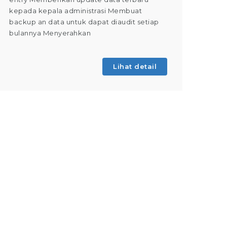
kepada kepala administrasi Membuat
Dapat m
backup an data untuk dapat diaudit setiap
(Tahap 
bulannya Menyerahkan
kegiatan
Lihat detail