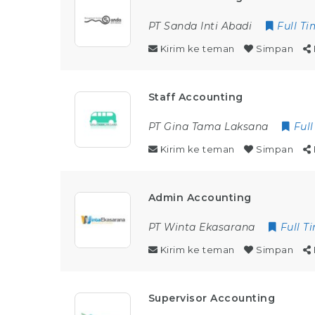
PT Sanda Inti Abadi
Full T
Kirim ke teman
Simpan
Staff Accounting
PT Gina Tama Laksana
Ful
Kirim ke teman
Simpan
Admin Accounting
PT Winta Ekasarana
Full T
Kirim ke teman
Simpan
Supervisor Accounting