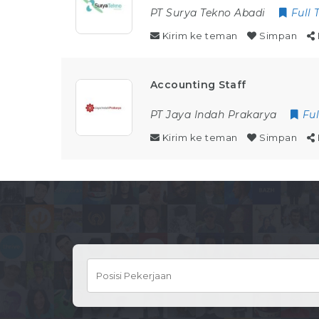
PT Surya Tekno Abadi
Full 
Kirim ke teman
Simpan
Accounting Staff
PT Jaya Indah Prakarya
Fu
Kirim ke teman
Simpan