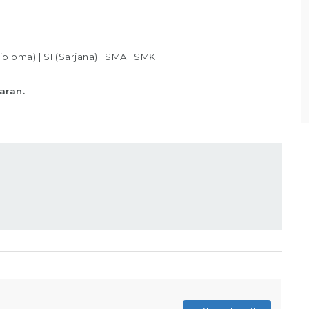
Bagian Packer /Packing Melakukan packing
sesuai standar yang telah ditentukan,
Memastikan produk telah
iploma)
|
S1 (Sarjana)
|
SMA
|
SMK
|
Lihat detail
aran.