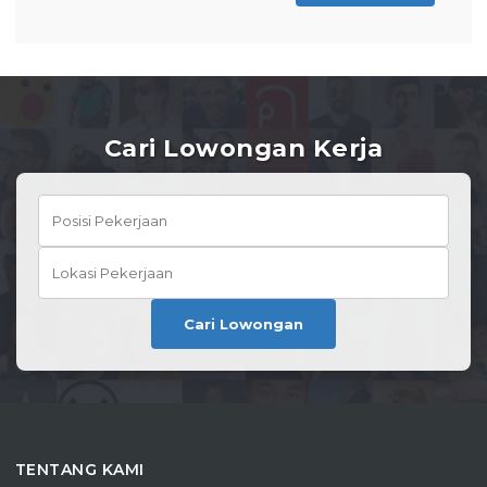
Lihat de
Cari Lowongan Kerja
Cari Lowongan
TENTANG KAMI