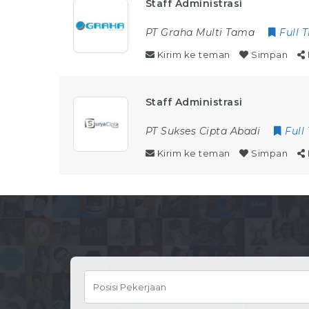
Staff Administrasi
PT Graha Multi Tama
Full 
Kirim ke teman
Simpan
Staff Administrasi
PT Sukses Cipta Abadi
Full
Kirim ke teman
Simpan