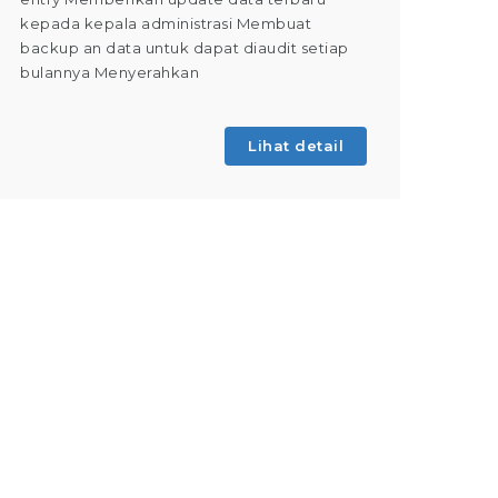
kepada kepala administrasi Membuat
Dapat m
backup an data untuk dapat diaudit setiap
(Tahap 
bulannya Menyerahkan
kegiatan
Lihat detail