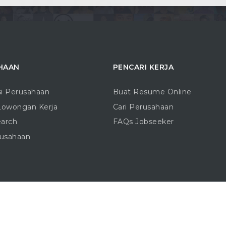
HAAN
PENCARI KERJA
si Perusahaan
Buat Resume Online
Lowongan Kerja
Cari Perusahaan
earch
FAQs Jobseeker
rusahaan
Copyright © 2016 - 2026 |
Blogo.ID