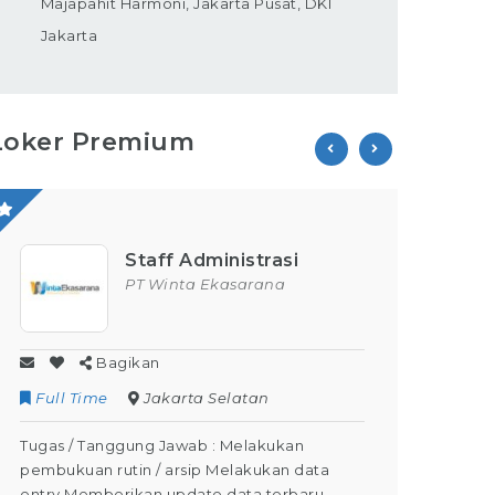
Majapahit Harmoni, Jakarta Pusat, DKI
Jakarta
Loker Premium
Staff Administrasi
PT Winta Ekasarana
Bagikan
Full Time
Jakarta Selatan
Contr
Tugas / Tanggung Jawab : Melakukan
Tugas /
pembukuan rutin / arsip Melakukan data
Kegiata
entry Memberikan update data terbaru
Dapat M