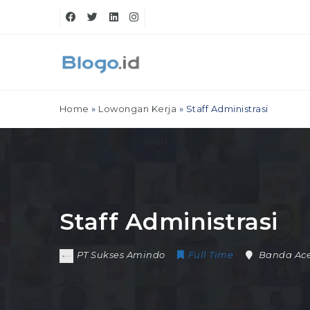
Home
»
Lowongan Kerja
»
Staff Administrasi
Staff Administrasi
PT Sukses Amindo
Full Time
Banda Ac