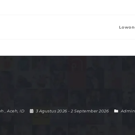
Lowon
eh
,
Aceh
,
ID
3 Agustus 2026
- 2 September 2026
Admini