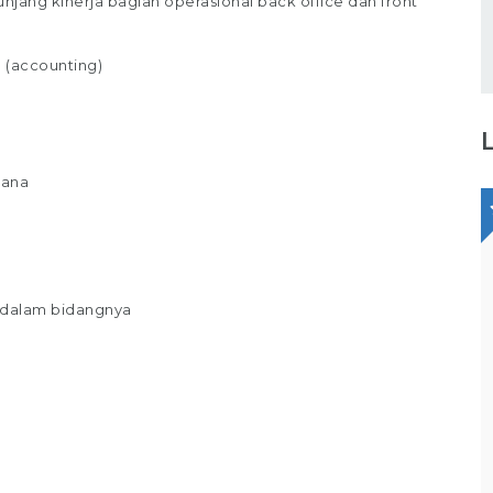
jang kinerja bagian operasional back office dan front
 (accounting)
jana
Staff Packaging
PT Gina Tama Laksana
 dalam bidangnya
Bagikan
Full Time
Makassar
Tugas / Tanggung Jawab : Melakukan
pekerjaan di gudang / staff gudang /
operator gudang Melakukan Pekerjaan