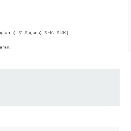
Bagian Packer /Packing Melakukan packing
sesuai standar yang telah ditentukan,
Memastikan produk telah
iploma)
|
S1 (Sarjana)
|
SMA
|
SMK
|
Lihat detail
aran.