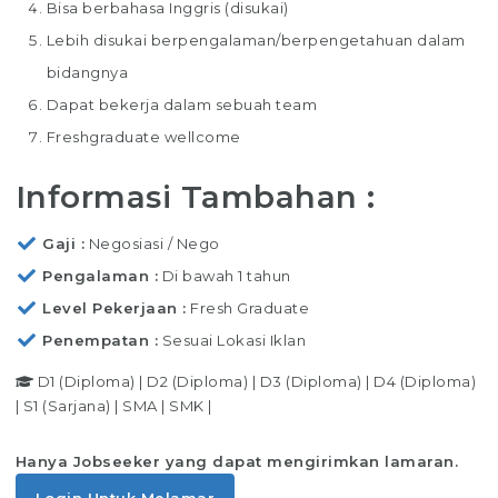
Bisa berbahasa Inggris (disukai)
Lebih disukai berpengalaman/berpengetahuan dalam
bidangnya
Dapat bekerja dalam sebuah team
Freshgraduate wellcome
Informasi Tambahan :
Gaji
Negosiasi / Nego
Pengalaman
Di bawah 1 tahun
Level Pekerjaan
Fresh Graduate
Penempatan
Sesuai Lokasi Iklan
D1 (Diploma)
|
D2 (Diploma)
|
D3 (Diploma)
|
D4 (Diploma)
|
S1 (Sarjana)
|
SMA
|
SMK
|
Hanya Jobseeker yang dapat mengirimkan lamaran.
Login Untuk Melamar