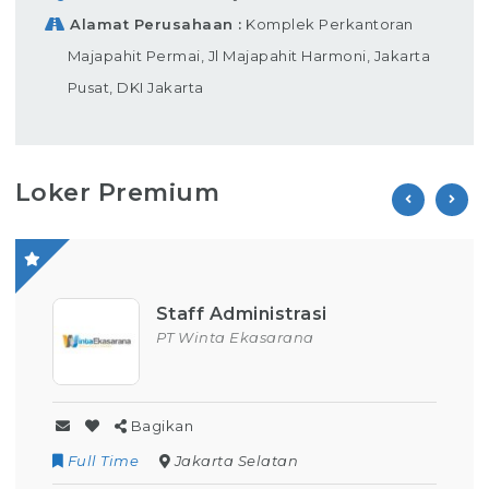
Alamat Perusahaan
Komplek Perkantoran
Majapahit Permai, Jl Majapahit Harmoni, Jakarta
Pusat, DKI Jakarta
Loker Premium
si
Operator Produksi
a
PT Parion Indo Tama
Bagikan
Contract
Kuningan