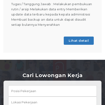
ukan pembukuan
Tugas / Tanggung Jawab : Melakukan 
ry Memberikan
Operator Produksi Setiap Harinya Da
a administrasi
keselamatan dalam bekerja Dapat
pat diaudit
mengoperasikan mesin produksi (Tah
Pembelajaran) Membuat laporan kegia
absensi Berdomisili di
Lihat detail
Li
Cari Lowongan Kerja