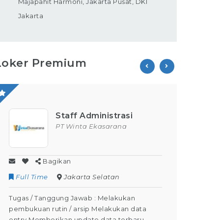
Majapahit Harmoni, Jakarta Pusat, DKI
Jakarta
Loker Premium
Staff Administrasi
PT Winta Ekasarana
Bagikan
Full Time
Jakarta Selatan
Contr
Tugas / Tanggung Jawab : Melakukan
Tugas /
pembukuan rutin / arsip Melakukan data
Kegiata
entry Memberikan update data terbaru
Dapat M