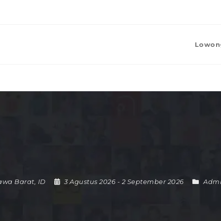
Lowon
awa Barat
,
ID
3 Agustus 2026
- 2 September 2026
Admi