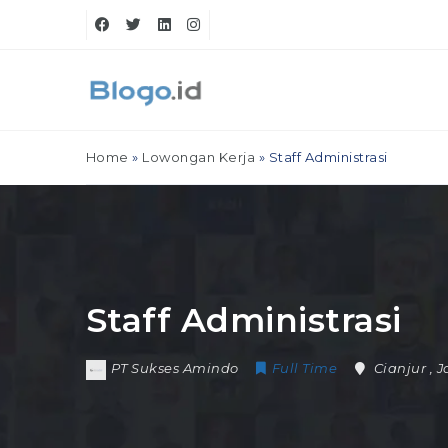
Home
»
Lowongan Kerja
»
Staff Administrasi
Staff Administrasi
PT Sukses Amindo
Full Time
Cianjur
,
J