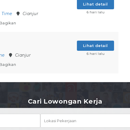
Lihat detail
6 hari lalu
l Time
Cianjur
Bagikan
Lihat detail
6 hari lalu
ime
Cianjur
Bagikan
Cari Lowongan Kerja