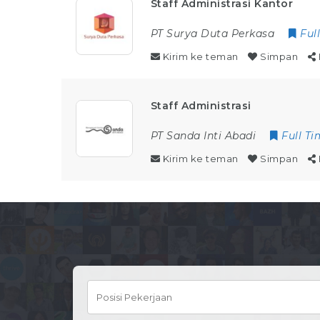
Staff Administrasi Kantor
PT Surya Duta Perkasa
Ful
Kirim ke teman
Simpan
Staff Administrasi
PT Sanda Inti Abadi
Full T
Kirim ke teman
Simpan