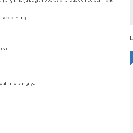
jang kinerja bagian operasional back office dan front
 (accounting)
jana
Staff Packaging
PT Gina Tama Laksana
 dalam bidangnya
Bagikan
Full Time
Makassar
Tugas / Tanggung Jawab : Melakukan
pekerjaan di gudang / staff gudang /
operator gudang Melakukan Pekerjaan