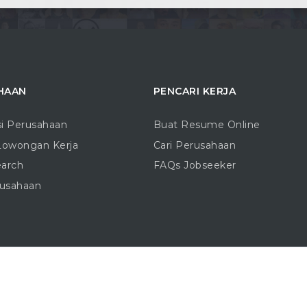
HAAN
PENCARI KERJA
si Perusahaan
Buat Resume Online
Lowongan Kerja
Cari Perusahaan
earch
FAQs Jobseeker
rusahaan
Copyright © 2016 - 2026 |
Blogo.ID