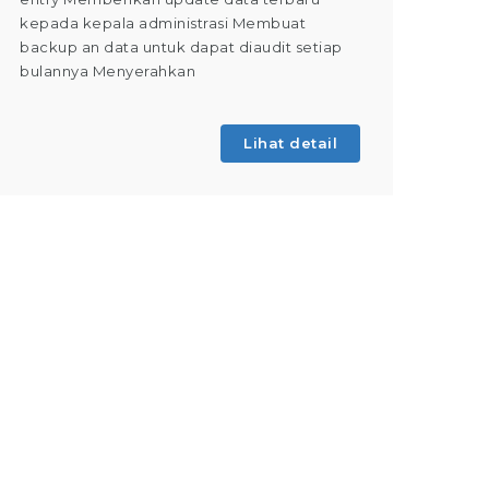
kepada kepala administrasi Membuat
Dapat m
backup an data untuk dapat diaudit setiap
(Tahap 
bulannya Menyerahkan
kegiatan
Lihat detail