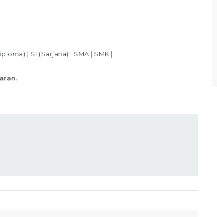
Bagian Packer /Packing Melakukan packing
sesuai standar yang telah ditentukan,
Memastikan produk telah
iploma)
|
S1 (Sarjana)
|
SMA
|
SMK
|
Lihat detail
aran.