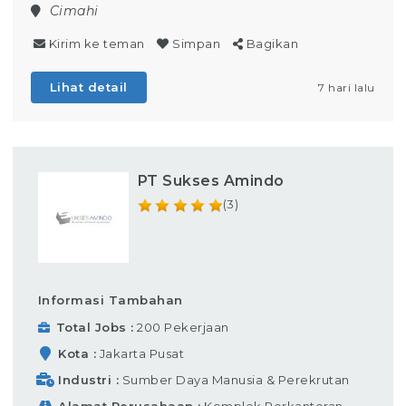
Cimahi
Kirim ke teman
Simpan
Bagikan
Lihat detail
7 hari lalu
PT Sukses Amindo
(3)
Informasi Tambahan
Total Jobs
200 Pekerjaan
Kota
Jakarta Pusat
Industri
Sumber Daya Manusia & Perekrutan
Alamat Perusahaan
Komplek Perkantoran