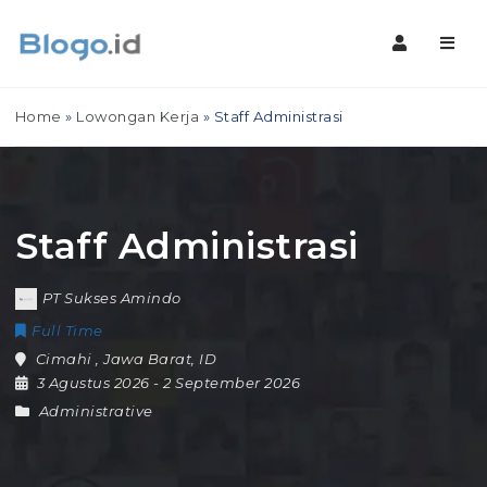
Navig
Home
»
Lowongan Kerja
»
Staff Administrasi
Staff Administrasi
PT Sukses Amindo
Full Time
Cimahi
,
Jawa Barat
,
ID
3 Agustus 2026
- 2 September 2026
Administrative