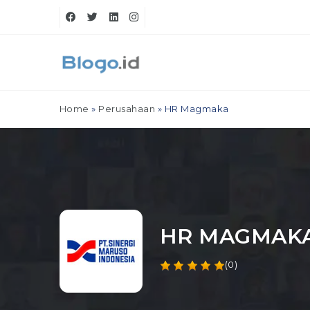
Home
»
Perusahaan
»
HR Magmaka
HR MAGMAK
(0)