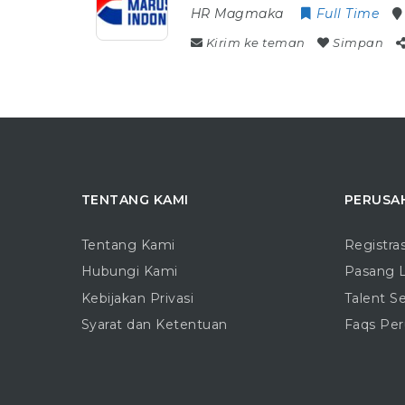
HR Magmaka
Full Time
Kirim ke teman
Simpan
TENTANG KAMI
PERUSA
Tentang Kami
Registra
Hubungi Kami
Pasang 
Kebijakan Privasi
Talent S
Syarat dan Ketentuan
Faqs Pe