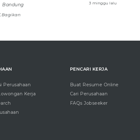
3 minggu lalu
Bandung
Bagikan
HAAN
PENCARI KERJA
si Perusahaan
Buat Resume Online
Lowongan Kerja
Cari Perusahaan
earch
FAQs Jobseeker
rusahaan