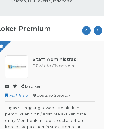
Selatan, DKI Jakarta, Indonesia
Loker Premium
Staff Administrasi
PT Winta Ekasarana
Bagikan
Full Time
Jakarta Selatan
Contr
Tugas / Tanggung Jawab : Melakukan
Tugas /
pembukuan rutin / arsip Melakukan data
Kegiata
entry Memberikan update data terbaru
Dapat M
kepada kepala administrasi Membuat
Dapat m