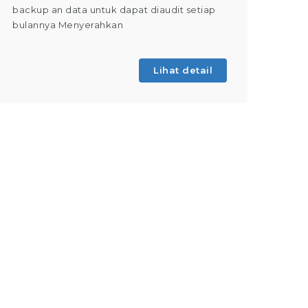
backup an data untuk dapat diaudit setiap
(Tahap 
bulannya Menyerahkan
kegiatan
Lihat detail