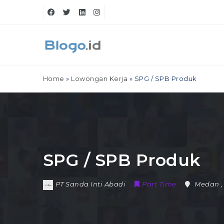
Home
»
Lowongan Kerja
»
SPG / SPB Produk
SPG / SPB Produk
PT Sanda Inti Abadi
Part Time
Medan