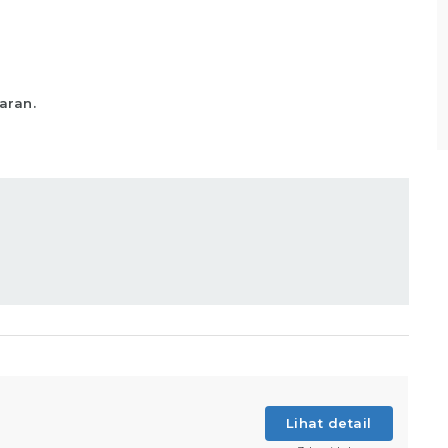
sesuai standar yang telah ditentukan,
Memastikan produk telah
Lihat detail
aran.
Lihat detail